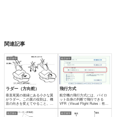
関連記事
航空雑学
航空雑学
ラダー（方向舵）
飛行方式
垂直尾翼の後縁にある小さな翼
航空機の飛行方式には、パイロ
がラダー。この翼の役割は、機
ット自身の判断で飛行できる
首の向きを変えてやること。た
VFR（Visual Flight Rules：有視
だ大きく進路を変えるには、エ
界飛行方式）と、常に航空管制
ルロンを使い、ラダーは補助的
機関の指示に従って飛行する
航空雑学
航空雑学
に使います。
IFR（Instrument Flight Rules：