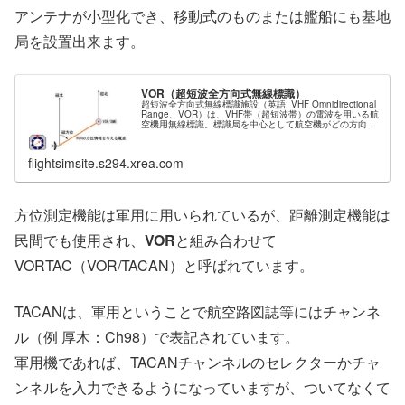
アンテナが小型化でき、移動式のものまたは艦船にも基地
局を設置出来ます。
VOR（超短波全方向式無線標識）
超短波全方向式無線標識施設（英語: VHF Omnidirectional
Range、VOR）は、VHF帯（超短波帯）の電波を用いる航
空機用無線標識。標識局を中心として航空機がどの方向に
いるかを知ることができる。多くの場合DMEと併設され
る。
flightsimsite.s294.xrea.com
方位測定機能は軍用に用いられているが、距離測定機能は
民間でも使用され、
VOR
と組み合わせて
VORTAC（VOR/TACAN）と呼ばれています。
TACANは、軍用ということで航空路図誌等にはチャンネ
ル（例 厚木：Ch98）で表記されています。
軍用機であれば、TACANチャンネルのセレクターかチャ
ンネルを入力できるようになっていますが、ついてなくて