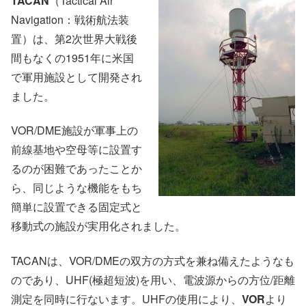
TACAN
（Tactical Air
Navigation：戦術航法装
置）は、第2次世界大戦後
間もなくの1951年に米国
で軍用施設として開発され
ました。
VOR/DME施設が軍事上の
前線基地や空母等に設置す
るのが困難であったことか
ら、同じような機能をもち
簡単に設置できる固定式と
移動式の施設が実用化されました。
TACANは、VOR/DMEの双方の方式を兼ね備えたようなも
のであり、UHF(極超短波)を用い、電波源からの方位/距離
測定を同時に行ないます。UHFの使用により、
VOR
より