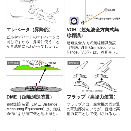
計器飛行方式）があります。
エレベータ（昇降舵）
VOR（超短波全方向式無
線標識）
ビルやデパートのエレベータと
同じですから、昇降に使うこと
超短波全方向式無線標識施設
が直感的にもわかるでしょう。
（英語: VHF Omnidirectional
エレベータは、機首の上下運動
Range、VOR）は、VHF帯（超
であるピッチ（機首上げ、機首
短波帯）の電波を用いる航空機
下げ）を調整します。
用無線標識。標識局を中心とし
航空雑学
航空雑学
て航空機がどの方向にいるかを
知ることができる。多くの場合
DMEと併設される。
DME（距離測定装置）
フラップ（高揚力装置）
距離測定装置 (DME, Distance
フラップとは、航空機の固定翼
Measuring Equipment) は、無線
の可動部分をいうが、普通は高
通信により航空機と地上局との
揚力装置として使用されるもの
距離を航空機から測定する装置
をさします。
である。DMEは「ディーエムイ
ー」の他に「デメ」と発音され