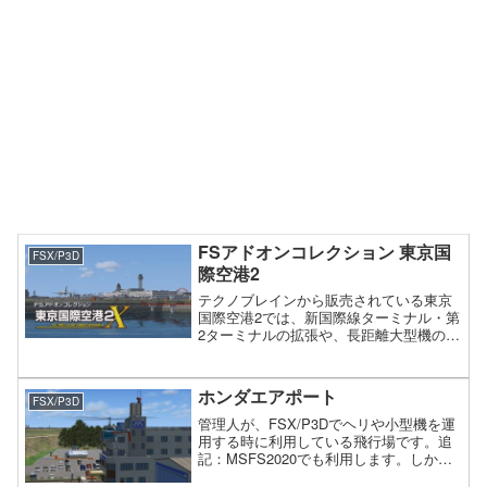
FSアドオンコレクション 東京国
FSX/P3D
際空港2
テクノブレインから販売されている東京
国際空港2では、新国際線ターミナル・第
2ターミナルの拡張や、長距離大型機の運
用を可能にするためのC滑走路の延伸な
ど、最新の羽田を綿密な取材により精緻
に再現しています。
ホンダエアポート
FSX/P3D
管理人が、FSX/P3Dでヘリや小型機を運
用する時に利用している飛行場です。追
記：MSFS2020でも利用します。しかし
FSX/P3Dデフォルトの空港には含まれて