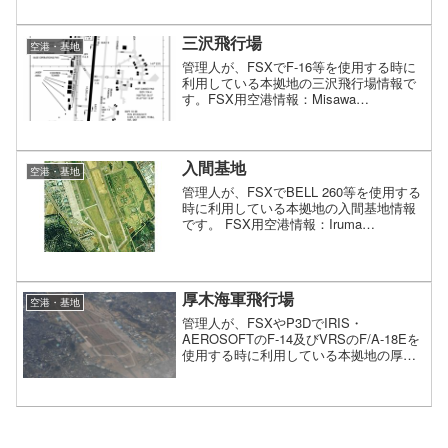
いないため、飛想会のホームページ「
Let's Fly 」で公開している「 F...
三沢飛行場
空港・基地
管理人が、FSXでF-16等を使用する時に
利用している本拠地の三沢飛行場情報で
す。FSX用空港情報：Misawa
Airfield（RJSM）緯度：N40*42.4'経度：
E141*21.9'標高：119FTTACAN：
Ch101（MIS）...
入間基地
空港・基地
管理人が、FSXでBELL 260等を使用する
時に利用している本拠地の入間基地情報
です。 FSX用空港情報：Iruma
Aero（RJTJ） 緯度：N35*50.20'経
度：E139*24.50'標高：295FTTACAN：
Ch43（Y...
厚木海軍飛行場
空港・基地
管理人が、FSXやP3DでIRIS・
AEROSOFTのF-14及びVRSのF/A-18Eを
使用する時に利用している本拠地の厚木
海軍飛行場情報です。