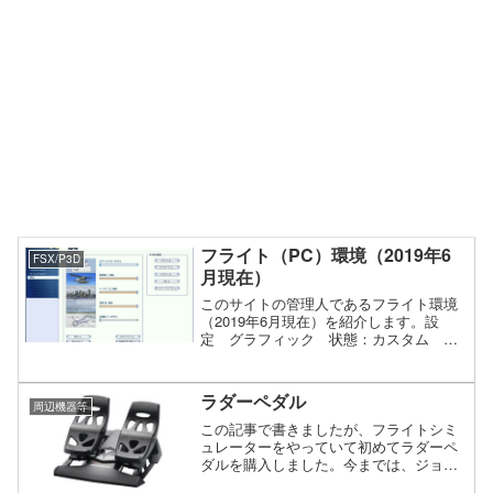
フライト（PC）環境（2019年6
FSX/P3D
月現在）
このサイトの管理人であるフライト環境
（2019年6月現在）を紹介します。設
定 グラフィック 状態：カスタム 航
空機 状態：最高 シーナリー 状態：
最高 気象 状態：最高 交通量 状
態：カスタム リアリティ 状態：難し
ラダーペダル
周辺機器等
いPC：自作OS：Mic...
この記事で書きましたが、フライトシミ
ュレーターをやっていて初めてラダーペ
ダルを購入しました。今までは、ジョイ
スティックのZ軸（捻り）だけでフライト