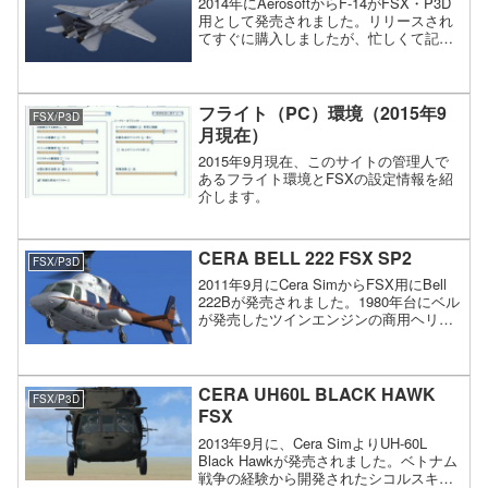
2014年にAerosoftからF-14がFSX・P3D
用として発売されました。リリースされ
てすぐに購入しましたが、忙しくて記事
を書き忘れてました。
フライト（PC）環境（2015年9
FSX/P3D
月現在）
2015年9月現在、このサイトの管理人で
あるフライト環境とFSXの設定情報を紹
介します。
CERA BELL 222 FSX SP2
FSX/P3D
2011年9月にCera SimからFSX用にBell
222Bが発売されました。1980年台にベル
が発売したツインエンジンの商用ヘリコ
プターを改良した機体で区別する為
に”B”を付けられました。詳細なモデルで
可動部もワイパーや窓、扉など多岐に及
び、製品には9塗装が含まれます。
CERA UH60L BLACK HAWK
FSX/P3D
FSX
2013年9月に、Cera SimよりUH-60L
Black Hawkが発売されました。ベトナム
戦争の経験から開発されたシコルスキー