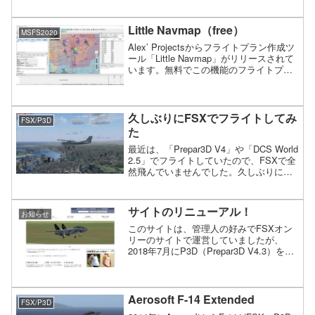
していましたが、DCS WorldでUH-1を導
入してフライトした時に、初めてラダー
ペダルが必...
Little Navmap（free）
MSFS2020
Alex’ Projectsからフライトプラン作成ツ
ール「Little Navmap」がリリースされて
います。無料でこの機能のフライトプラ
ンはおすすめです。出発進入（SIDと
STAR）のコースなんかも簡単に設定でき
ます。ホームページからダウ...
久しぶりにFSXでフライトしてみ
FSX/P3D
た
最近は、「Prepar3D V4」や「DCS World
2.5」でフライトしていたので、FSXで全
然飛んでいませんでした。久しぶりに、
FSXでフライトしたくなったのでちょっ
と飛んでみました。今回のフライトは、
久しぶりという事で、セスナ17...
サイトのリニューアル！
お知らせ
このサイトは、管理人の好みでFSXオン
リーのサイトで運営していましたが、
2018年7月にP3D（Prepar3D V4.3）を導
入しましたので、サイトも思い切ってリ
ニューアルする事に決定しました。
Aerosoft F-14 Extended
FSX/P3D