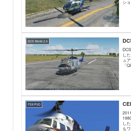
ショ
DC
DCS World 2.5
DC
した
ュア
「QU
CE
FSX/P3D
20
19
した
もワ