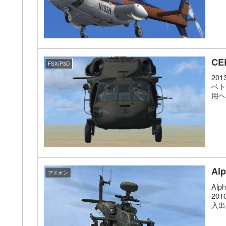
CE
FSX/P3D
20
ベト
用ヘ
Al
アドオン
Al
20
入出