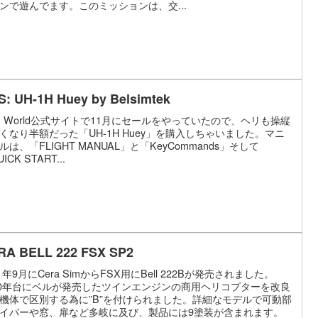
ンで遊んでます。このミッションは、交...
S: UH-1H Huey by Belsimtek
S World公式サイトで11月にセールをやっていたので、ヘリも操縦
くなり半額だった「UH-1H Huey」を購入しちゃいました。マニ
ルは、「FLIGHT MANUAL」と「KeyCommands」そして
ICK START...
RA BELL 222 FSX SP2
11年9月にCera SimからFSX用にBell 222Bが発売されました。
80年台にベルが発売したツインエンジンの商用ヘリコプターを改良
機体で区別する為に”B”を付けられました。詳細なモデルで可動部
イパーや窓、扉など多岐に及び、製品には9塗装が含まれます。