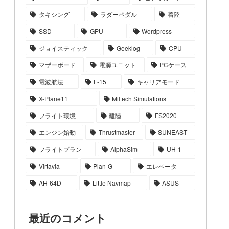
タキシング
ラダーペダル
着陸
SSD
GPU
Wordpress
ジョイスティック
Geeklog
CPU
マザーボード
電源ユニット
PCケース
電波航法
F-15
キャリアモード
X-Plane11
Miltech Simulations
フライト環境
離陸
FS2020
エンジン始動
Thrustmaster
SUNEAST
フライトプラン
AlphaSim
UH-1
Virtavia
Plan-G
エレベータ
AH-64D
Little Navmap
ASUS
最近のコメント