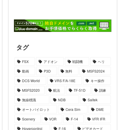
タグ
FSX
アドオン
戦闘機
ヘリ
動画
P3D
無料
MSFS2024
DCS World
VRS F/A-18E
キー操作
MSFS2020
航法
TF-51D
訓練
無線標識
NDB
Saitek
オートパイロット
Cera Sim
DME
Scenery
VOR
F-14
VFR IFR
Hovercontrol
F-16
ビデオカード