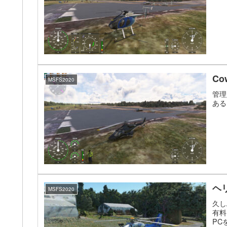
Cow
MSFS2020
管理
ある
ヘ
MSFS2020
久し
有料
PC