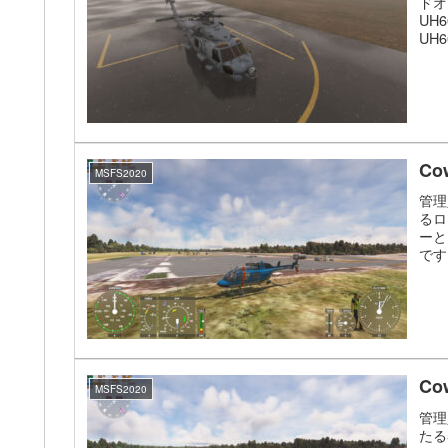
ドオン
UH
UH
Co
MSFS2020
管理
るロ
ーと
です
Co
MSFS2020
管理
たる