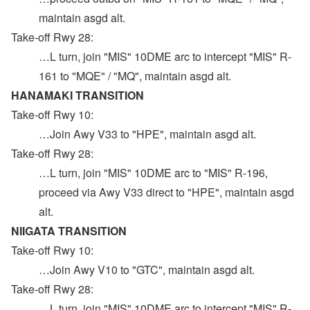
maintain asgd alt.
Take-off Rwy 28:
…L turn, join "MIS" 10DME arc to intercept "MIS" R-
161 to "MQE" / "MQ", maintain asgd alt.
HANAMAKI TRANSITION
Take-off Rwy 10:
…Join Awy V33 to "HPE", maintain asgd alt.
Take-off Rwy 28:
…L turn, join "MIS" 10DME arc to "MIS" R-196,
proceed via Awy V33 direct to "HPE", maintain asgd
alt.
NIIGATA TRANSITION
Take-off Rwy 10:
…Join Awy V10 to "GTC", maintain asgd alt.
Take-off Rwy 28:
…L turn, join "MIS" 10DME arc to intercept "MIS" R-