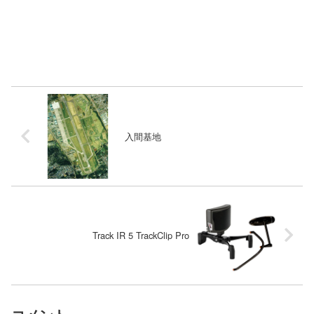
入間基地
Track IR 5 TrackClip Pro