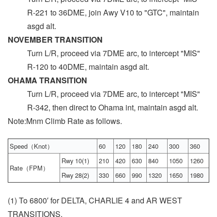
R-221 to 36DME, join Awy V10 to "GTC", maintain
asgd alt.
NOVEMBER TRANSITION
Turn L/R, proceed via 7DME arc, to intercept "MIS"
R-120 to 40DME, maintain asgd alt.
OHAMA TRANSITION
Turn L/R, proceed via 7DME arc, to intercept "MIS"
R-342, then direct to Ohama int, maintain asgd alt.
Note:Mnm Climb Rate as follows.
Speed（Knot）
60
120
180
240
300
360
Rwy 10(1)
210
420
630
840
1050
1260
Rate（FPM）
Rwy 28(2)
330
660
990
1320
1650
1980
(1) To 6800′ for DELTA, CHARLIE 4 and AR WEST
TRANSITIONS.