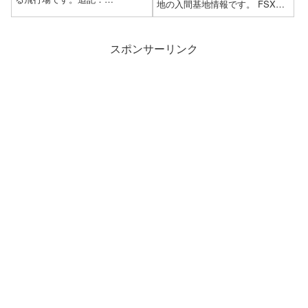
地の入間基地情報です。 FSX用
MSFS2020でも利用します。し
空港情報：Iruma Aero（RJTJ）
かしFSX/P3Dデフォルトの空港
緯度：N35*50.20'経度：
には含まれていないため、飛想
E139*24.50'標高：
会のホームページ「 Let's Fly 」
スポンサーリンク
295FTTACAN：Ch43（Y...
で公開している「 F...