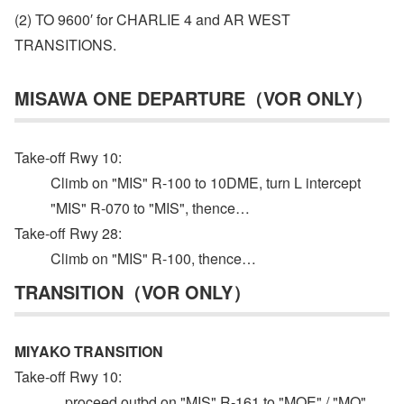
(2) TO 9600′ for CHARLIE 4 and AR WEST
TRANSITIONS.
MISAWA ONE DEPARTURE（VOR ONLY）
Take-off Rwy 10:
Climb on "MIS" R-100 to 10DME, turn L intercept
"MIS" R-070 to "MIS", thence…
Take-off Rwy 28:
Climb on "MIS" R-100, thence…
TRANSITION（VOR ONLY）
MIYAKO TRANSITION
Take-off Rwy 10:
…proceed outbd on "MIS" R-161 to "MQE" / "MQ",