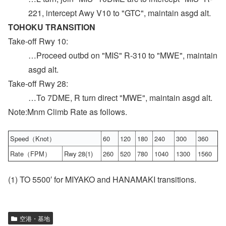
221, intercept Awy V10 to "GTC", maintain asgd alt.
TOHOKU TRANSITION
Take-off Rwy 10:
…Proceed outbd on "MIS" R-310 to "MWE", maintain
asgd alt.
Take-off Rwy 28:
…To 7DME, R turn direct "MWE", maintain asgd alt.
Note:Mnm Climb Rate as follows.
Speed（Knot）
60
120
180
240
300
360
Rate（FPM）
Rwy 28(1)
260
520
780
1040
1300
1560
(1) TO 5500′ for MIYAKO and HANAMAKI transitions.
空港・基地