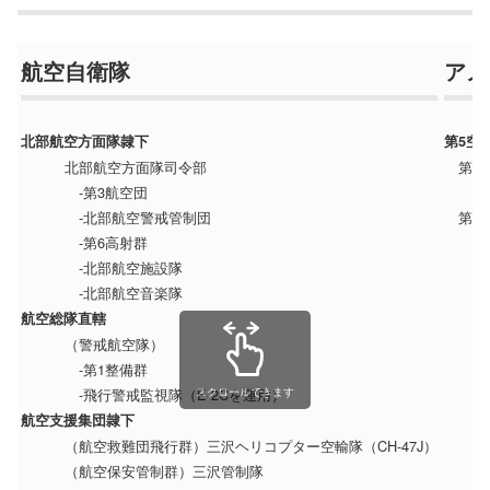
航空自衛隊
アメ
北部航空方面隊隷下
第5空軍
北部航空方面隊司令部
第13
-第3航空団
-北部航空警戒管制団
第14
-第6高射群
-北部航空施設隊
-北部航空音楽隊
航空総隊直轄
（警戒航空隊）
-第1整備群
-飛行警戒監視隊（E-2Cを運用）
スクロールできます
航空支援集団隷下
（航空救難団飛行群）三沢ヘリコプター空輸隊（CH-47J）
（航空保安管制群）三沢管制隊