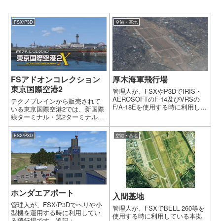
FSX/P3D
空港・基地
FSアドオンコレクション
厚木海軍飛行場
東京国際空港2
管理人が、FSXやP3DでIRIS・
AEROSOFTのF-14及びVRSの
テクノブレインから販売されて
F/A-18Eを使用する時に利用して
いる東京国際空港2では、新国際
いる本拠地の厚木海軍飛行場情
線ターミナル・第2ターミナルの
報です。
拡張や、長距離大型機の運用を
可能にするためのC滑走路の延伸
FSX/P3D
空港・基地
など、最新の羽田を綿密な取材
により精緻に再現しています。
ホンダエアポート
入間基地
管理人が、FSX/P3Dでヘリや小
管理人が、FSXでBELL 260等を
型機を運用する時に利用してい
使用する時に利用している本拠
る飛行場です。追記：