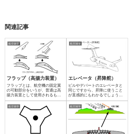
関連記事
航空雑学
航空雑学
フラップ（高揚力装置）
エレベータ（昇降舵）
フラップとは、航空機の固定翼
ビルやデパートのエレベータと
の可動部分をいうが、普通は高
同じですから、昇降に使うこと
揚力装置として使用されるもの
が直感的にもわかるでしょう。
をさします。
エレベータは、機首の上下運動
であるピッチ（機首上げ、機首
航空雑学
航空雑学
下げ）を調整します。