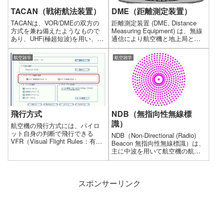
TACAN（戦術航法装置）
DME（距離測定装置）
TACANは、VOR/DMEの双方の
距離測定装置 (DME, Distance
方式を兼ね備えたようなもので
Measuring Equipment) は、無線
あり、UHF(極超短波)を用い、電
通信により航空機と地上局との
波源からの方位/距離測定を同時
距離を航空機から測定する装置
に行ないます。UHFの使用によ
である。DMEは「ディーエムイ
航空雑学
航空雑学
り、VORよりアンテナが小型化
ー」の他に「デメ」と発音され
でき、移動式のものまたは艦船
ることがある。
にも基地局を設置出来ます。
飛行方式
NDB（無指向性無線標
識）
航空機の飛行方式には、パイロ
ット自身の判断で飛行できる
NDB（Non-Directional (Radio)
VFR（Visual Flight Rules：有視
Beacon 無指向性無線標識）は、
界飛行方式）と、常に航空管制
主に中波を用いて航空機の航法
機関の指示に従って飛行する
援助を行う無線標識。標識局で
IFR（Instrument Flight Rules：
は、全方向に無指向性の電波を
計器飛行方式）があります。
発射している。航空機上で
スポンサーリンク
ADF（自動方向探知機）を用い
ることにより、無線標識の方向
を探知する。