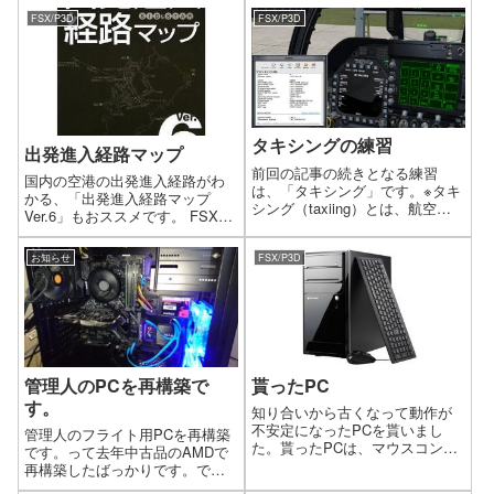
FSX/P3D
FSX/P3D
タキシングの練習
出発進入経路マップ
前回の記事の続きとなる練習
国内の空港の出発進入経路がわ
は、「タキシング」です。※タキ
かる、「出発進入経路マップ
シング（taxiing）とは、航空機
Ver.6」もおススメです。 FSXに
が自力で、地上(または水上)のあ
もフライトプラン作成ツールが
る地点から別の地点まで走行す
ありますが、フライトプランは
ること。
お知らせ
FSX/P3D
あくまで出発地から目的地まで
のルート設定です。もちろんシ
ミュレータなので、それでも何
の問題...
管理人のPCを再構築で
貰ったPC
す。
知り合いから古くなって動作が
不安定になったPCを貰いまし
管理人のフライト用PCを再構築
た。貰ったPCは、マウスコンピ
です。って去年中古品のAMDで
ューターのLM-i722Eでした。パ
再構築したばっかりです。です
ーツを乗せ換えたらまだまだ現
が、ちょうどAMD CPUとASUS