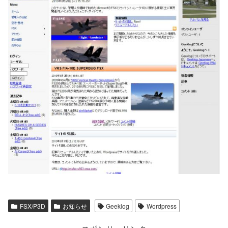
FSX/P3D
お知らせ
Geeklog
Wordpress