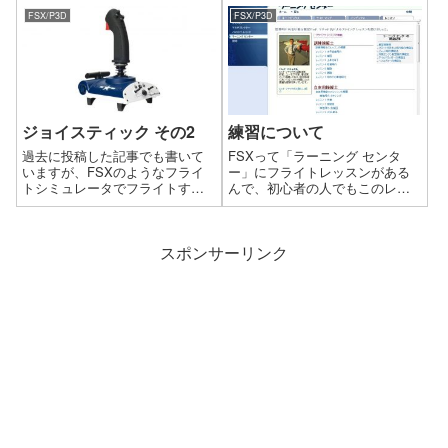
役で使えます。
のマザーボードがセットで安く
FSX/P3D
FSX/P3D
なっていたので、思い切って購
入して再構築する事にしまし
た。Windows10だと、ハード...
ジョイスティック その2
練習について
過去に投稿した記事でも書いて
FSXって「ラーニング センタ
いますが、FSXのようなフライ
ー」にフライトレッスンがある
トシミュレータでフライトする
んで、初心者の人でもこのレッ
ならジョイスティックがおスス
スンを受ければ大丈夫ですが、
メです。管理人の場合、現在2つ
ちょっと難しいので管理人が行
のジョイスティックを持ってい
なう練習について書いてみま
スポンサーリンク
ましたが、残念ながら2つとも壊
す。
れてしまいました。そこで、今
回とりあえ...