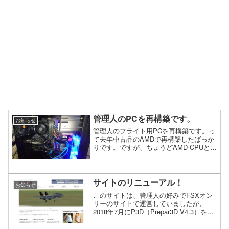
管理人のPCを再構築です。
お知らせ
管理人のフライト用PCを再構築です。っ
て去年中古品のAMDで再構築したばっか
りです。ですが、ちょうどAMD CPUと
ASUSのマザーボードがセットで安くな
っていたので、思い切って購入して再構
築する事にしました。Windows10だと、
ハード...
サイトのリニューアル！
お知らせ
このサイトは、管理人の好みでFSXオン
リーのサイトで運営していましたが、
2018年7月にP3D（Prepar3D V4.3）を導
入しましたので、サイトも思い切ってリ
ニューアルする事に決定しました。