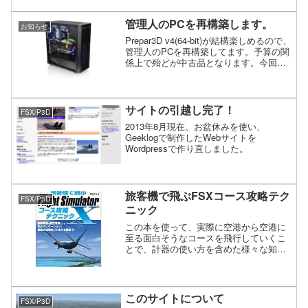
管理人のPCを再構築します。
お知らせ
Prepar3D v4(64-bit)が結構楽しめるので、
管理人のPCを再構築してます。予算の関
係上で殆どが中古品となります。今回
は、AMDで組んでみます。
サイトの引越し完了！
FSX/P3D
2013年8月現在、お盆休みを使い、
Geeklogで制作したWebサイトを
Wordpressで作り直しました。
旅客機で飛ぶFSXコース攻略テク
FSX/P3D
ニック
この本を使って、実際に空港から空港に
至る面白そうなコースを飛行していくこ
とで、計器の使い方を含めた様々な知識
や飛行技術を感覚的に修得できるように
なっていきます。
このサイトについて
FSX/P3D