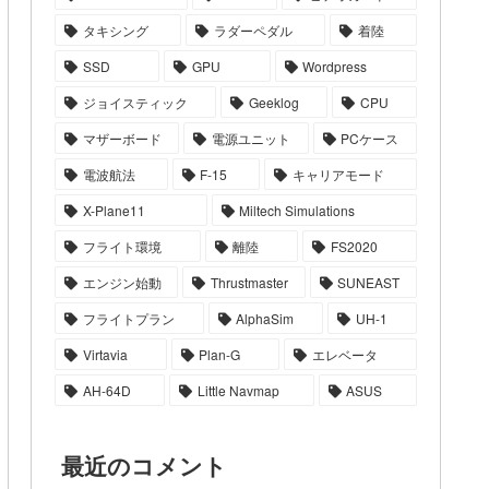
タキシング
ラダーペダル
着陸
SSD
GPU
Wordpress
ジョイスティック
Geeklog
CPU
マザーボード
電源ユニット
PCケース
電波航法
F-15
キャリアモード
X-Plane11
Miltech Simulations
フライト環境
離陸
FS2020
エンジン始動
Thrustmaster
SUNEAST
フライトプラン
AlphaSim
UH-1
Virtavia
Plan-G
エレベータ
AH-64D
Little Navmap
ASUS
最近のコメント