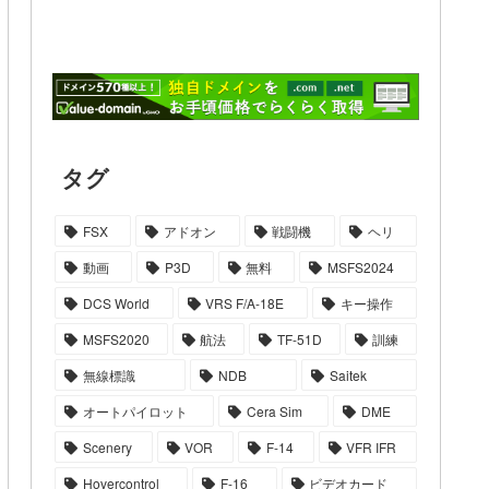
タグ
FSX
アドオン
戦闘機
ヘリ
動画
P3D
無料
MSFS2024
DCS World
VRS F/A-18E
キー操作
MSFS2020
航法
TF-51D
訓練
無線標識
NDB
Saitek
オートパイロット
Cera Sim
DME
Scenery
VOR
F-14
VFR IFR
Hovercontrol
F-16
ビデオカード