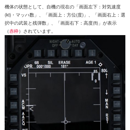
機体の状態として、自機の現在の「画面左下：対気速度
(kt)・マッハ数」、「画面上：方位(度)」、「画面右上：選
択中の武装と残弾数」、「画面右下：高度(ft)」が表示
（
赤枠
）されています。