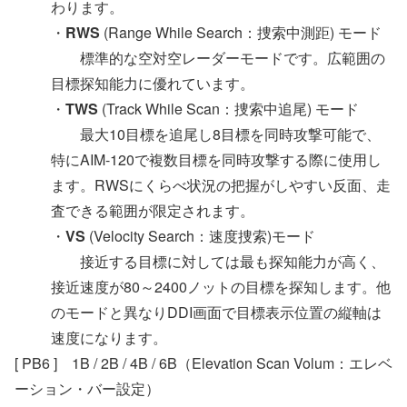
わります。
・
RWS
(Range While Search：捜索中測距) モード
標準的な空対空レーダーモードです。広範囲の
目標探知能力に優れています。
・
TWS
(Track While Scan：捜索中追尾) モード
最大10目標を追尾し8目標を同時攻撃可能で、
特にAIM-120で複数目標を同時攻撃する際に使用し
ます。RWSにくらべ状況の把握がしやすい反面、走
査できる範囲が限定されます。
・
VS
(Velocity Search：速度捜索)モード
接近する目標に対しては最も探知能力が高く、
接近速度が80～2400ノットの目標を探知します。他
のモードと異なりDDI画面で目標表示位置の縦軸は
速度になります。
[ PB6 ] 1B / 2B / 4B / 6B（Elevation Scan Volum：エレベ
ーション・バー設定）