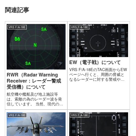
関連記事
VRS F/A-18E
VRS F/A-18E
EW（電子戦）について
VRS F/A-18EのTAC画面からEW
RWR（Radar Warning
ページへ行くと、周囲の脅威と
なるレーダーに対する警戒やミ
Receiver：レーダー警戒
サイルに対する妨害など、主に
受信機）について
防御に関する情報表示と各種防
御装置の操作等が行えます。
航空機や艦船及び地上施設等
は、索敵の為のレーダー波を発
信しています。 当然、現代の戦
闘機はこれらのレーダー波を検
知し、パイロットに警告を促す
VRS F/A-18E
VRS F/A-18E
為にRWR（Radar Warning
Receiver：レーダー警戒受信
機）を装備しています。VR...