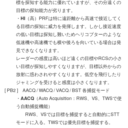
標を探知する能力に優れていますが、その分遠くの
目標の探知能力が劣ります。
・
HI
（高）PRFは特に遠距離から高速で接近してく
る目標の探知に威力を発揮します。しかし接近速度
の低い目標は探知し難いためヘリコプターのような
低速機や高速機でも横や後ろを向いている場合は発
見できなくなります。
レーダーの感度は高いほど遠くの目標やRCSの小さ
い目標が探知しやすくなりますが、目標以外からの
放射に惑わされやすくなります。低空を飛行したり
ジャミングを受けると感度は小さくなります。
[ PB2 ] AACQ / WACQ / VACQ / BST 各捕捉モード
・
AACQ
（Auto Acquisition：RWS、VS、TWSで使
う自動捕捉機能）
RWS、VSでは目標を捕捉すると自動的にSTT
モードに入る。TWSでは優先目標を捕捉する。