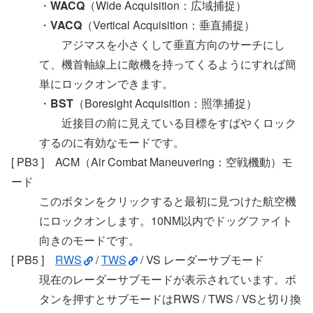
・
WACQ
（Wide Acquisition：広域捕捉）
・
VACQ
（Vertical Acquisition：垂直捕捉）
アジマスを小さくして垂直方向のサーチにし
て、機首軸線上に敵機を持ってくるようにすれば簡
単にロックオンできます。
・
BST
（Boresight Acquisition：照準捕捉）
近接目の前に見えている目標をすばやくロック
するのに有効なモードです。
[ PB3 ] ACM（Air Combat Maneuvering：空戦機動）モ
ード
このボタンをクリックすると最初に見つけた航空機
にロックオンします。10NM以内でドッグファイト
向きのモードです。
[ PB5 ]
RWS
/
TWS
/ VS レーダーサブモード
現在のレーダーサブモードが表示されています。ボ
タンを押すとサブモードはRWS / TWS / VSと切り換