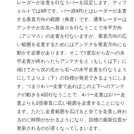
レーダーが走査を行なうバーを設定します。ディフ
ォルトでは6Bです。バー(BAR)とはレーダーが走査
する垂直方向の範囲（角度）です。通常レーダーは
アンテナが左右へ首振りを行なうことで水平方向
（アジマス）の走査を行ないますが、垂直方向の広
い範囲を走査するためにはアンテナを垂直方向にも
動かす必要があります。そこで1度右から左への水
平走査が終わったらアンテナを上（もしくは下）に
傾けてから次の左から右への水平走査を行なうよう
にしてより上（下）の目標が発見できるようにしま
す。つまり4バー走査であればこの上下へのアンテ
ナの動きを4回行なうことで、4バー走査は2バー走
査よりも2倍垂直に広い範囲を走査することになり
ます。ただし走査範囲を広げると全てを走査し終わ
るのに時間がかかるようになり、目標の最新位置が
更新されるのが遅くなってしまいます。