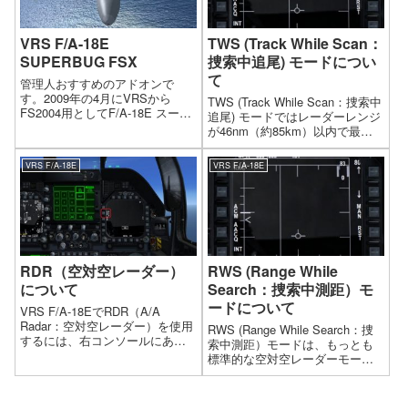
VRS F/A-18E
TWS (Track While Scan：
SUPERBUG FSX
捜索中追尾) モードについ
て
管理人おすすめのアドオンで
す。2009年の4月にVRSから
TWS (Track While Scan：捜索中
FS2004用としてF/A-18E スーパ
追尾) モードではレーダーレンジ
ーホーネット(Super Bug)が発売
が46nm（約85km）以内で最大
されましたが、2010年5月にFSX
10目標を追尾し8目標を同時攻撃
に対応して登場しました。現在
可能な能力を有しており、特に
VRS F/A-18E
VRS F/A-18E
は、P3D用も登場しています。
AIM-120で複数目標を同時攻撃す
る際に使用します。RWSモー...
RDR（空対空レーダー）
RWS (Range While
について
Search：捜索中測距）モ
ードについて
VRS F/A-18EでRDR（A/A
Radar：空対空レーダー）を使用
RWS (Range While Search：捜
するには、右コンソールにある
索中測距）モードは、もっとも
「 SNSR 」パネルの「 RADAR
標準的な空対空レーダーモード
」ノブを「 OPR 」にセットしま
です。 広範囲の目標探知能力に
す。
優れています。DDI画面の左上
（黄枠）にレーダーの作動状態