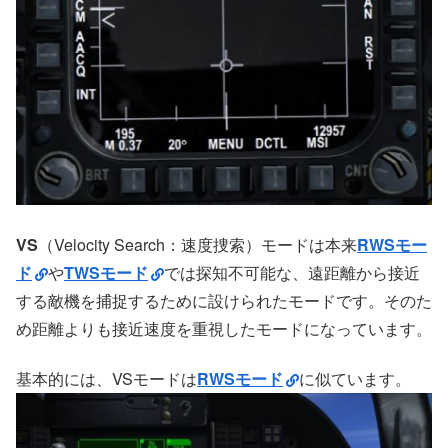
VS
（Velocity Search：速度捜索）モードは本来
RWSモー
ド
や
TWSモード
では探知不可能な、遠距離から接近
する敵機を捕捉するために設けられたモードです。そのた
め距離よりも接近速度を重視したモードになっています。
基本的には、VSモードは
RWSモード
に似ています。