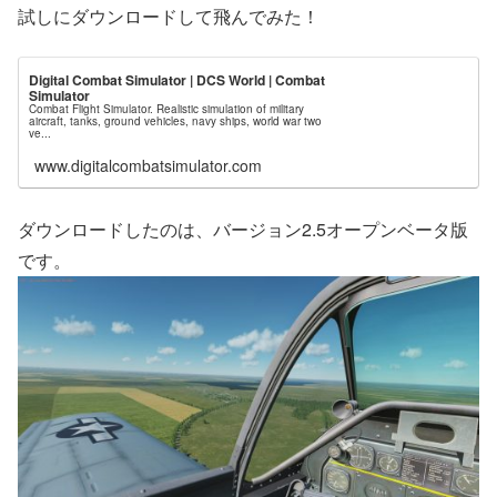
試しにダウンロードして飛んでみた！
Digital Combat Simulator | DCS World | Combat
Simulator
Combat Flight Simulator. Realistic simulation of military
aircraft, tanks, ground vehicles, navy ships, world war two
ve...
www.digitalcombatsimulator.com
ダウンロードしたのは、バージョン2.5オープンベータ版
です。