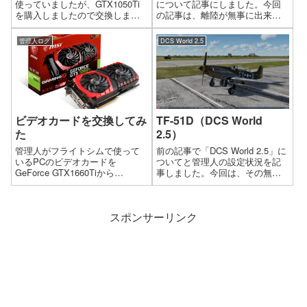
使っていましたが、GTX1050Ti
について記事にしました。今回
を購入しましたので交換しまし
の記事は、離陸が無事に出来た
た。交換してからFSXとDCS
ようなので、次の段階である、
Worldでフライトしてみました
着陸について説明していきま
管理人ログ
DCS World 2.5
が、良いです。本当はもっと上
す。今回も着陸の練習に最適な
のビデオカードも考えたんです
トレーニングが用意されていま
が、電源等のトータ...
す。今回のレッスンは
「Landing」で...
ビデオカードを交換してみ
TF-51D（DCS World
た
2.5）
管理人がフライトシムで使って
前の記事で「DCS World 2.5」に
いるPCのビデオカードを
ついてと管理人の設定状況を記
GeForce GTX1660Tiから
事しました。今回は、その無料
GeForce GTX1080Ti に交換しま
機体である「TF-51D」について
した。今回ビデオカードを交換
記事にします。この機体が良く
した理由なのですが、
出来ていて、無料でも十分に遊
スポンサーリンク
GTX1660Tiに不満はなかったの
べます。「TF-51D」で思いっき
ですが、VRがちょっ...
り遊ぶにはやはりこ...