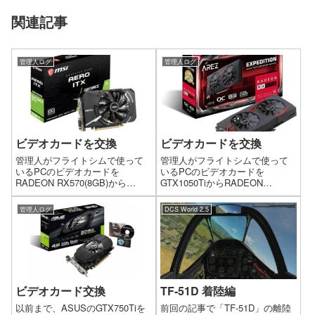
関連記事
管理人ログ
管理人ログ
ビデオカードを交換
ビデオカードを交換
管理人がフライトシムで使って
管理人がフライトシムで使って
いるPCのビデオカードを
いるPCのビデオカードを
RADEON RX570(8GB)から
GTX1050TiからRADEON
GeForce GTX 1660 Ti に交換し
RX570(8GB)に交換しました。今
ました。今回ビデオカードを交
回ビデオカードを交換した理由
管理人ログ
DCS World 2.5
換した理由なのですが、RX570
なのですが、仕事用で使ってい
に不満はなかったのですが、評
るPCのビデオカード（ASUSの
判が良くコスト...
GTX750Tiを使用）が...
ビデオカード交換
TF-51D 着陸編
以前まで、ASUSのGTX750Tiを
前回の記事で「TF-51D」の離陸